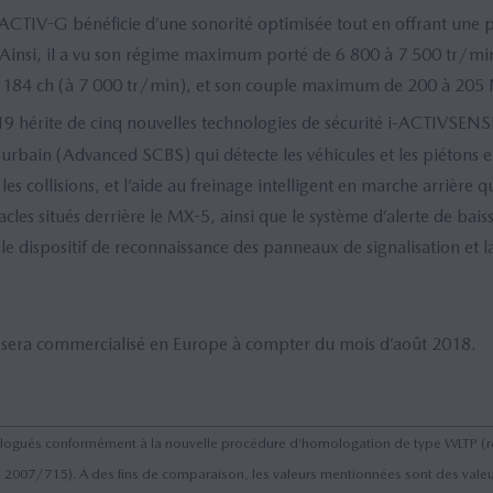
CTIV-G bénéficie d’une sonorité optimisée tout en offrant une p
insi, il a vu son régime maximum porté de 6 800 à 7 500 tr/min
84 ch (à 7 000 tr/min), et son couple maximum de 200 à 205 
 hérite de cinq nouvelles technologies de sécurité i-ACTIVSEN
 urbain (Advanced SCBS) qui détecte les véhicules et les piétons 
es collisions, et l’aide au freinage intelligent en marche arrière qui
tacles situés derrière le MX-5, ainsi que le système d’alerte de bais
e dispositif de reconnaissance des panneaux de signalisation et l
era commercialisé en Europe à compter du mois d’août 2018.
ologués conformément à la nouvelle procédure d’homologation de type WLTP (
 2007/715). À des fins de comparaison, les valeurs mentionnées sont des val