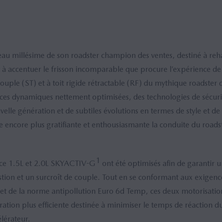
u millésime de son roadster champion des ventes, destiné à rehaus
 à accentuer le frisson incomparable que procure l’expérience d
souple (ST) et à toit rigide rétractable (RF) du mythique roadster 
ces dynamiques nettement optimisées, des technologies de sécuri
lle génération et de subtiles évolutions en termes de style et d
re encore plus gratifiante et enthousiasmante la conduite du roadst
1
nce 1.5L et 2.0L SKYACTIV-G
ont été optimisés afin de garantir 
stion et un surcroît de couple. Tout en se conformant aux exigen
t de la norme antipollution Euro 6d Temp, ces deux motorisation
tion plus efficiente destinée à minimiser le temps de réaction du
élérateur.