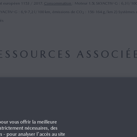
t européen 1153 / 2017.
Consommation
: Moteur 1.5L SKYACTIV-G : 6,3 l/10
YACTIV-G : 6,9-7,2 l/100 km, émissions de CO
: 156-164 g/km 2) Systèmes di
2
és
ESSOURCES ASSOCIÉ
our vous offrir la meilleure
trictement nécessaires, des
rs - pour analyser l'accès au site