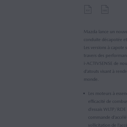
Mazda lance un nouvea
conduite décapotée et
Les versions à capote 
travers des performan
i-ACTIVSENSE de nouve
d’atouts visant à rend
monde.
Les moteurs à esse
efficacité de combu
d’essais WLTP/RDE e
commande d’accéléra
sollicitation de l’acc