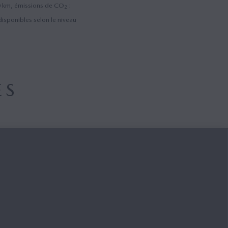
0 km, émissions de CO
:
2
sponibles selon le niveau
ES