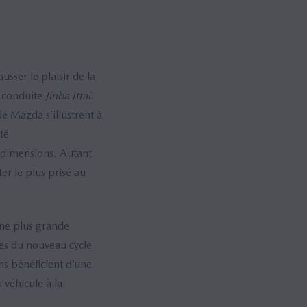
ser le plaisir de la
e conduite
Jinba Ittai
.
de Mazda s’illustrent à
té
e dimensions. Autant
er le plus prisé au
une plus grande
ces du nouveau cycle
s bénéficient d’une
 véhicule à la