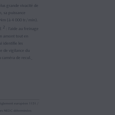
lus grande vivacité de
, sa puissance
Nm (à 4 000 tr/min).
2
SE
: l’aide au freinage
en amont tout en
 identifie les
se de vigilance du
a caméra de recul.
règlement européen 1151 /
eurs NEDC déterminées