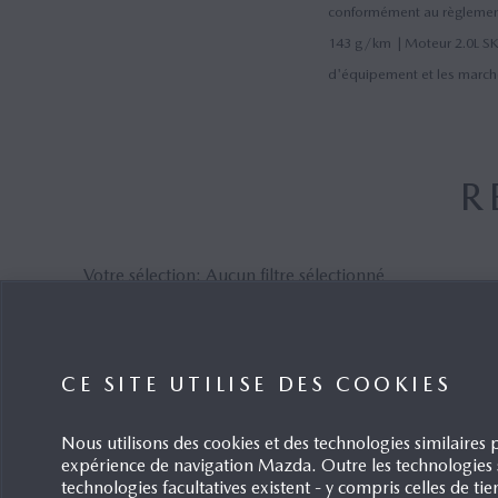
conformément au règlemen
143 g/km | Moteur 2.0L SK
d'équipement et les march
R
Votre sélection:
Aucun filtre sélectionné
2019
2018
CE SITE UTILISE DES COOKIES
Mazda MX-5 (2)
ETENDRE
Nous utilisons des cookies et des technologies similaires p
4. Génération - Mazda MX-5 2019 (2)
expérience de navigation Mazda. Outre les technologies s
technologies facultatives existent - y compris celles de tie