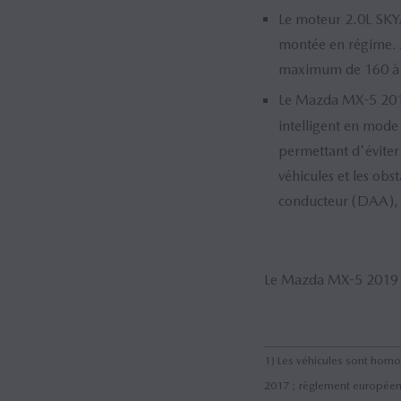
Le moteur 2.0L SKYA
montée en régime. A
maximum de 160 à 1
Le Mazda MX-5 2019
intelligent en mode
permettant d'éviter l
véhicules et les obs
conducteur (DAA), l
Le Mazda MX-5 2019 s
1) Les véhicules sont hom
2017 ; règlement européen