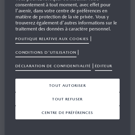
consentement à tout moment, avec effet pour
l'avenir, dans votre centre de préférences en
matière de protection de la vie privée. Vous y
trouverez également d'autres informations sur le
VOUS Y TROUVEREZ LES
traitement des données à caractère personnel.
DERNIÈRES ACTUALITÉS ET
|
INFORMATIONS DESTINÉES
POLITIQUE RELATIVE AUX COOKIES
AUX MÉDIAS
|
CONDITIONS D'UTILISATION
ADRESSE EMAIL
|
DÉCLARATION DE CONFIDENTIALITÉ
ÉDITEUR
TOUT AUTORISER
MOT DE PASSE
TOUT REFUSER
CENTRE DE PRÉFÉRENCES
SE SOUVENIR DE MOI