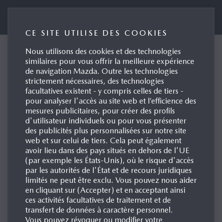
Portail Media France
CE SITE UTILISE DES COOKIES
Nous utilisons des cookies et des technologies
Conçu au Japon, le
similaires pour vous offrir la meilleure expérience
de navigation Mazda. Outre les technologies
nouveau Mazda CX-60
strictement nécessaires, des technologies
sera présenté en première
facultatives existent - y compris celles de tiers -
pour analyser l'accès au site web et l’efficience des
mondiale le 8 mars 2022
mesures publicitaires, pour créer des profils
avec un intérieur
d'utilisateur individuels ou pour vous présenter
des publicités plus personnalisées sur notre site
directement inspiré du
web et sur celui de tiers. Cela peut également
Kaichô
avoir lieu dans des pays situés en dehors de l'UE
(par exemple les États-Unis), où le risque d'accès
Saint Germain en Laye, 22/02/2022
par les autorités de l'État et de recours juridiques
limités ne peut être exclu. Vous pouvez nous aider
en cliquant sur (Accepter) et en acceptant ainsi
ces activités facultatives de traitement et de
transfert de données à caractère personnel.
Vous pouvez révoquer ou modifier votre