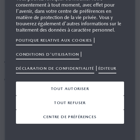
consentement à tout moment, avec effet pour
l'avenir, dans votre centre de préférences en
matière de protection de la vie privée. Vous y
trouverez également d'autres informations sur le
traitement des données à caractère personnel.
|
POLITIQUE RELATIVE AUX COOKIES
|
CONDITIONS D'UTILISATION
Un design typiquement Mazda dans la plus pure
|
DÉCLARATION DE CONFIDENTIALITÉ
ÉDITEUR
tradition japonaise
Un intérieur qui met à l’honneur le caractère vivant du
bois naturel et les tissus tissés de haute qualité
TOUT AUTORISER
TOUT REFUSER
CENTRE DE PRÉFÉRENCES
Le style élégant et dynamique du nouveau Mazda CX-60